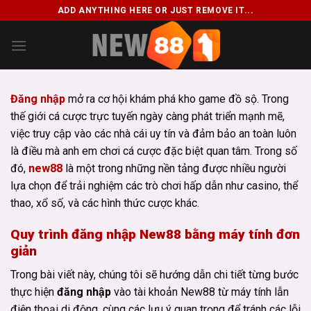
Skip
ADD ANYTHING HERE OR JUST REMOVE IT...
to
content
Đăng nhập
mở ra cơ hội khám phá kho game đồ sộ. Trong
thế giới cá cược trực tuyến ngày càng phát triển mạnh mẽ,
việc truy cập vào các nhà cái uy tín và đảm bảo an toàn luôn
là điều mà anh em chơi cá cược đặc biệt quan tâm. Trong số
đó,
new88
là một trong những nền tảng được nhiều người
lựa chọn để trải nghiệm các trò chơi hấp dẫn như casino, thể
thao, xổ số, và các hình thức cược khác.
Quy trình đăng nhập New88 bằng máy tính đơn
giản
Trong bài viết này, chúng tôi sẽ hướng dẫn chi tiết từng bước
thực hiện
đăng nhập
vào tài khoản New88 từ máy tính lẫn
điện thoại di động, cùng các lưu ý quan trọng để tránh các lỗi