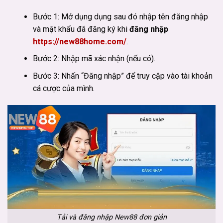
Bước 1: Mở dụng dụng sau đó nhập tên đăng nhập
và mật khẩu đã đăng ký khi
đăng nhập
https://new88home.com/
.
Bước 2: Nhập mã xác nhận (nếu có).
Bước 3: Nhấn “Đăng nhập” để truy cập vào tài khoản
cá cược của mình.
Tải và đăng nhập New88 đơn giản