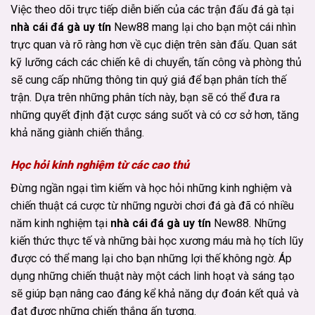
Việc theo dõi trực tiếp diễn biến của các trận đấu đá gà tại
nhà cái đá gà uy tín
New88 mang lại cho bạn một cái nhìn
trực quan và rõ ràng hơn về cục diện trên sàn đấu. Quan sát
kỹ lưỡng cách các chiến kê di chuyển, tấn công và phòng thủ
sẽ cung cấp những thông tin quý giá để bạn phân tích thế
trận. Dựa trên những phân tích này, bạn sẽ có thể đưa ra
những quyết định đặt cược sáng suốt và có cơ sở hơn, tăng
khả năng giành chiến thắng.
Học hỏi kinh nghiệm từ các cao thủ
Đừng ngần ngại tìm kiếm và học hỏi những kinh nghiệm và
chiến thuật cá cược từ những người chơi đá gà đã có nhiều
năm kinh nghiệm tại
nhà cái đá gà uy tín
New88. Những
kiến thức thực tế và những bài học xương máu mà họ tích lũy
được có thể mang lại cho bạn những lợi thế không ngờ. Áp
dụng những chiến thuật này một cách linh hoạt và sáng tạo
sẽ giúp bạn nâng cao đáng kể khả năng dự đoán kết quả và
đạt được những chiến thắng ấn tượng.