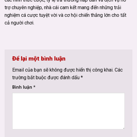
trợ chuyên nghiệp, nhà cái cam kết mang đến những trải
nghiệm cá cược tuyệt vời và cơ hội chiến thắng lớn cho tất
cả người chơi.
Để lại một bình luận
Email của bạn sẽ không được hiển thị công khai.
Các
trường bắt buộc được đánh dấu
*
Bình luận
*