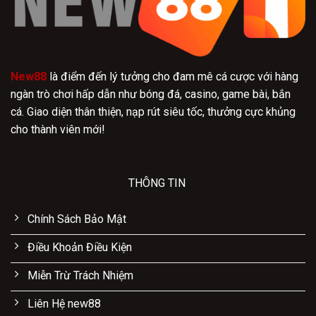
New88
là điểm đến lý tưởng cho đam mê cá cược với hàng
ngàn trò chơi hấp dẫn như bóng đá, casino, game bài, bắn
cá. Giao diện thân thiện, nạp rút siêu tốc, thưởng cực khủng
cho thành viên mới!
THÔNG TIN
Chính Sách Bảo Mật
Điều Khoản Điều Kiện
Miễn Trừ Trách Nhiệm
Liên Hệ new88