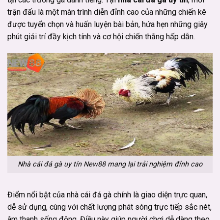
trận đấu là một màn trình diễn đỉnh cao của những chiến kê
được tuyển chọn và huấn luyện bài bản, hứa hẹn những giây
phút giải trí đầy kịch tính và cơ hội chiến thắng hấp dẫn.
Nhà cái đá gà uy tín New88 mang lại trải nghiệm đỉnh cao
Điểm nổi bật của nhà cái đá gà chính là giao diện trực quan,
dễ sử dụng, cùng với chất lượng phát sóng trực tiếp sắc nét,
âm thanh sống động. Điều này giúp người chơi dễ dàng theo