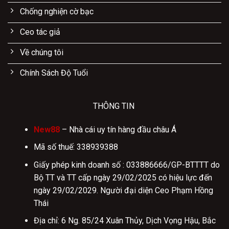
Chống nghiện cờ bạc
Ceo tác giả
Về chúng tôi
Chính Sách Độ Tuổi
THÔNG TIN
New88
– Nhà cái uy tín hàng đầu châu Á
Mã số thuế: 338939388
Giấy phép kinh doanh số : 033886666/GP-BTTTT do
Bộ TT và TT cấp ngày 29/02/2025 có hiệu lực đến
ngày 29/02/2029. Người đại diện Ceo Phạm Hồng
Thái
Địa chỉ: 6 Ng. 85/24 Xuân Thủy, Dịch Vọng Hậu, Bắc