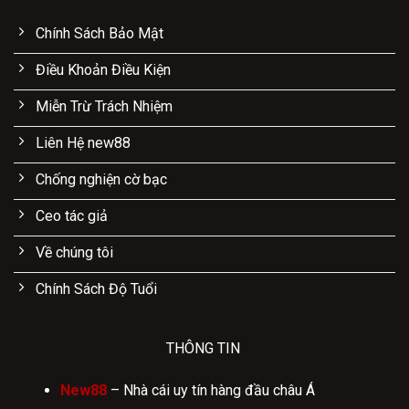
Chính Sách Bảo Mật
Điều Khoản Điều Kiện
Miễn Trừ Trách Nhiệm
Liên Hệ new88
Chống nghiện cờ bạc
Ceo tác giả
Về chúng tôi
Chính Sách Độ Tuổi
THÔNG TIN
New88
– Nhà cái uy tín hàng đầu châu Á