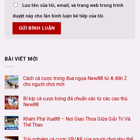
Lưu tên của tôi, email, và trang web trong trình
duyệt này cho lần bình luận kế tiếp của tôi.
BÀI VIẾT MỚI
Cách cá cược trong đua ngựa New88 từ A đến Z
cho người chơi mới
Bí kíp cá cược bóng đá chuẩn xác từ các cao thủ
New88
Khám Phá Vua88 – Nơi Giao Thoa Giữa Giải Trí Và
Thể Thao
Trải nghiệm cá cược VR/AR của người chơi như thế