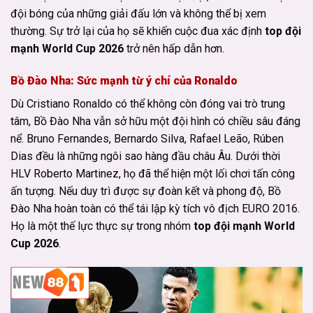
đội bóng của những giải đấu lớn và không thể bị xem
thường. Sự trở lại của họ sẽ khiến cuộc đua xác định
top đội
mạnh World Cup 2026
trở nên hấp dẫn hơn.
Bồ Đào Nha: Sức mạnh từ ý chí của Ronaldo
Dù Cristiano Ronaldo có thể không còn đóng vai trò trung
tâm, Bồ Đào Nha vẫn sở hữu một đội hình có chiều sâu đáng
nể. Bruno Fernandes, Bernardo Silva, Rafael Leão, Rúben
Dias đều là những ngôi sao hàng đầu châu Âu. Dưới thời
HLV Roberto Martinez, họ đã thể hiện một lối chơi tấn công
ấn tượng. Nếu duy trì được sự đoàn kết và phong độ, Bồ
Đào Nha hoàn toàn có thể tái lập kỳ tích vô địch EURO 2016.
Họ là một thế lực thực sự trong nhóm
top đội mạnh World
Cup 2026
.