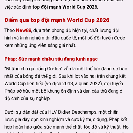
việc xác định
top đội mạnh World Cup 2026
.
Điểm qua top đội mạnh World Cup 2026
Theo
New88
, dựa trên phong độ hiện tại, chất lượng đội
hình và kinh nghiệm thi đấu quốc tế, một số đội tuyển được
xem những ứng viên sáng giá nhất.
Pháp: Sức mạnh chiều sâu đáng kinh ngạc
“Những chú gà trống Gô-loa” vẫn là một thế lực đáng sợ bậc
nhất của bóng đá thế giới. Sau khi lọt vào hai trận chung kết
World Cup liên tiếp (vô địch 2018, á quân 2022), đội tuyển
Pháp sở hữu một bộ khung ổn định và dàn cầu thủ đang ở
độ chín của sự nghiệp.
Dưới sự dẫn dắt của HLV Didier Deschamps, một chiến
lược gia dày dạn kinh nghiệm và cực kỳ thực dụng, Pháp kết
hợp hoàn hảo giữa sức mạnh thể chất, tốc độ và kỹ thuật. Họ