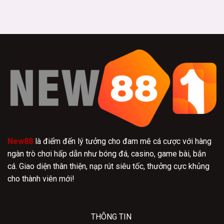
New88
là điểm đến lý tưởng cho đam mê cá cược với hàng
ngàn trò chơi hấp dẫn như bóng đá, casino, game bài, bắn
cá. Giao diện thân thiện, nạp rút siêu tốc, thưởng cực khủng
cho thành viên mới!
THÔNG TIN