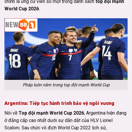
chính là ứng cử viên số một trong danh sách
top đội mạnh
World Cup 2026
.
Pháp luôn nằm trong top đội mạnh World Cup
Argentina: Tiếp tục hành trình bảo vệ ngôi vương
Nói về
Top đội mạnh World Cup 2026
, Argentina hiện đang
ở đẳng cấp cao nhất dưới sự dẫn dắt của HLV Lionel
Scaloni. Sau chức vô địch World Cup 2022 lịch sử,