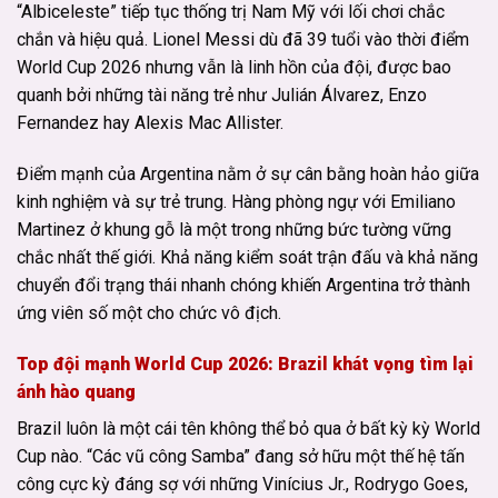
“Albiceleste” tiếp tục thống trị Nam Mỹ với lối chơi chắc
chắn và hiệu quả. Lionel Messi dù đã 39 tuổi vào thời điểm
World Cup 2026 nhưng vẫn là linh hồn của đội, được bao
quanh bởi những tài năng trẻ như Julián Álvarez, Enzo
Fernandez hay Alexis Mac Allister.
Điểm mạnh của Argentina nằm ở sự cân bằng hoàn hảo giữa
kinh nghiệm và sự trẻ trung. Hàng phòng ngự với Emiliano
Martinez ở khung gỗ là một trong những bức tường vững
chắc nhất thế giới. Khả năng kiểm soát trận đấu và khả năng
chuyển đổi trạng thái nhanh chóng khiến Argentina trở thành
ứng viên số một cho chức vô địch.
Top đội mạnh World Cup 2026: Brazil khát vọng tìm lại
ánh hào quang
Brazil luôn là một cái tên không thể bỏ qua ở bất kỳ kỳ World
Cup nào. “Các vũ công Samba” đang sở hữu một thế hệ tấn
công cực kỳ đáng sợ với những Vinícius Jr., Rodrygo Goes,